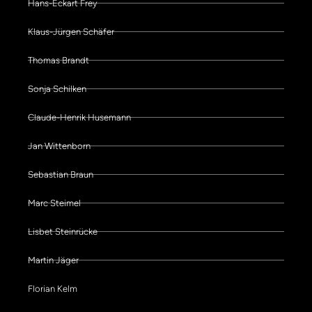
Hans-Eckart Frey
Klaus-Jürgen Schäfer
Thomas Brandt
Sonja Schilken
Claude-Henrik Husemann
Jan Wittenborn
Sebastian Braun
Marc Steimel
Lisbet Steinrücke
Martin Jäger
Florian Kelm