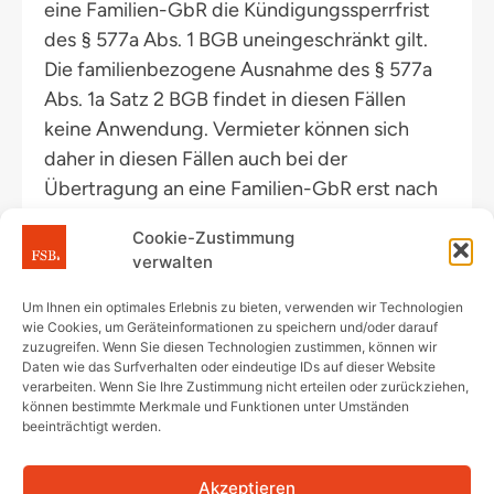
eine Familien-GbR die Kündigungssperrfrist
des § 577a Abs. 1 BGB uneingeschränkt gilt.
Die familienbezogene Ausnahme des § 577a
Abs. 1a Satz 2 BGB findet in diesen Fällen
keine Anwendung. Vermieter können sich
daher in diesen Fällen auch bei der
Übertragung an eine Familien-GbR erst nach
Ablauf der Sperrfrist auf den Eigenbedarf
Cookie-Zustimmung
eines der Familienmitglieder berufen, welches
verwalten
Gesellschafter der Familien-GbR ist.
Um Ihnen ein optimales Erlebnis zu bieten, verwenden wir Technologien
wie Cookies, um Geräteinformationen zu speichern und/oder darauf
zuzugreifen. Wenn Sie diesen Technologien zustimmen, können wir
Daten wie das Surfverhalten oder eindeutige IDs auf dieser Website
verarbeiten. Wenn Sie Ihre Zustimmung nicht erteilen oder zurückziehen,
können bestimmte Merkmale und Funktionen unter Umständen
beeinträchtigt werden.
Voriger Artikel
Nächster Artikel
BGH: Makler haftet für Diskriminierung bei Wohnungsbesichtigungen (Urteil vom 29.01.2026 – Aktenzeichen I ZR 129/25)
BGH-Urteil vom 27.02.2026 = V ZR 219/24 (veröffentlicht am 10.03.2026) Der Anspruch auf planmäßige Erstherstellung des Gemeinschaftseigentums umfasst auch Teile des Sondereigentums
Akzeptieren