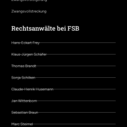
Zwangsvollstreckung
Rechtsanwälte bei FSB
Hans-Eckart Frey
Klaus-Jürgen Schäfer
Thomas Brandt
Sonja Schilken
Claude-Henrik Husemann
Jan Wittenborn
Sebastian Braun
Marc Steimel