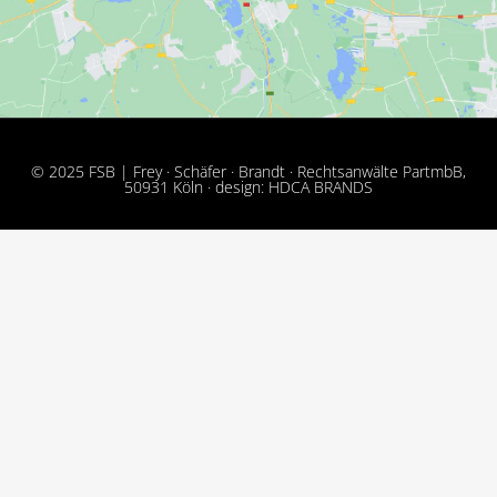
© 2025 FSB | Frey · Schäfer · Brandt · Rechtsanwälte PartmbB,
50931 Köln · design: HDCA BRANDS