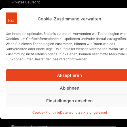
Privates Baurecht
Pachtrecht
Cookie-Zustimmung verwalten
Öffentliches Baurecht
Um Ihnen ein optimales Erlebnis zu bieten, verwenden wir Technologien wie
Architekten-/Ingenieurrecht
Cookies, um Geräteinformationen zu speichern und/oder darauf zuzugreifen.
Wenn Sie diesen Technologien zustimmen, können wir Daten wie das
Immobilienwirtschaft
Surfverhalten oder eindeutige IDs auf dieser Website verarbeiten. Wenn Sie I
Zustimmung nicht erteilen oder zurückziehen, können bestimmte Merkmale 
Funktionen unter Umständen beeinträchtigt werden.
Schwerpunkte der Kanzlei
Akzeptieren
Grundstücksrecht
Ablehnen
Maklerrecht
Einstellungen ansehen
Projektentwicklung
Cookie-Richtlinie
Datenschutzerklärung
steimel
Vertragsgestaltung
Zwangsversteigerung