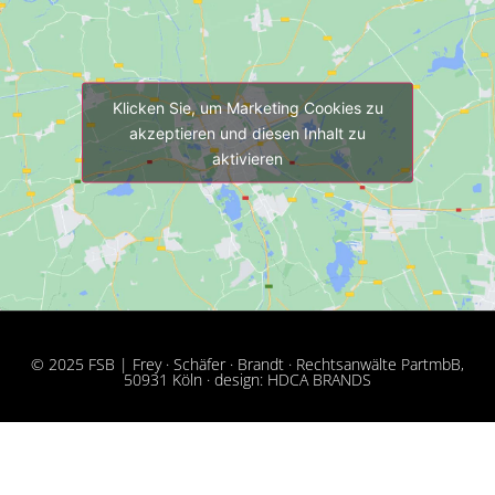
Klicken Sie, um Marketing Cookies zu
akzeptieren und diesen Inhalt zu
aktivieren
© 2025 FSB | Frey · Schäfer · Brandt · Rechtsanwälte PartmbB,
50931 Köln · design: HDCA BRANDS