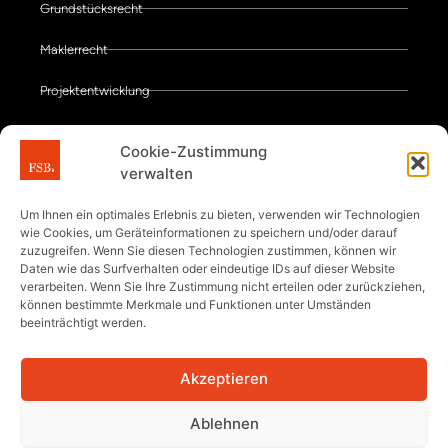
Grundstücksrecht
Maklerrecht
Projektentwicklung
Vertragsgestaltung
Cookie-Zustimmung
verwalten
Zwangsversteigerung
Zwangsvollstreckung
Um Ihnen ein optimales Erlebnis zu bieten, verwenden wir Technologien
wie Cookies, um Geräteinformationen zu speichern und/oder darauf
zuzugreifen. Wenn Sie diesen Technologien zustimmen, können wir
Rechtsanwälte bei FSB
Daten wie das Surfverhalten oder eindeutige IDs auf dieser Website
verarbeiten. Wenn Sie Ihre Zustimmung nicht erteilen oder zurückziehen,
können bestimmte Merkmale und Funktionen unter Umständen
beeinträchtigt werden.
Hans-Eckart Frey
Klaus-Jürgen Schäfer
Akzeptieren
Thomas Brandt
Ablehnen
Sonja Schilken