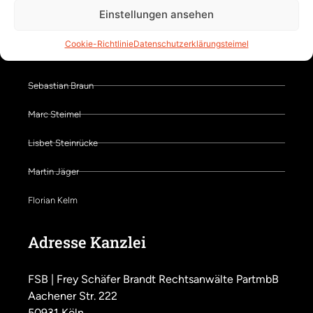
Einstellungen ansehen
Claude-Henrik Husemann
Cookie-Richtlinie
Datenschutzerklärung
steimel
Jan Wittenborn
Sebastian Braun
Marc Steimel
Lisbet Steinrücke
Martin Jäger
Florian Kelm
Adresse Kanzlei
FSB | Frey Schäfer Brandt Rechtsanwälte PartmbB
Aachener Str. 222
50931 Köln