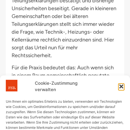
Teilungserklärungen bestätigt und bisherige
Unsicherheiten beseitigt. Gerade in kleineren
Gemeinschaften oder bei älteren
Teilungserklärungen stellt sich immer wieder
die Frage, wie Technik-, Heizungs- oder
Kellerräume rechtlich einzuordnen sind. Hier
sorgt das Urteil nun für mehr
Rechtssicherheit.
Für die Praxis bedeutet das: Auch wenn sich
in einem Raum gemeinschaftlich genutzte
Anlagen befinden, sollte stets genau geprüft
Cookie-Zustimmung
verwalten
werden, wie die Teilungserklärung den Raum
zuordnet. Die technische Nutzung allein
Um Ihnen ein optimales Erlebnis zu bieten, verwenden wir Technologien
macht aus einem Raum noch kein
wie Cookies, um Geräteinformationen zu speichern und/oder darauf
zuzugreifen. Wenn Sie diesen Technologien zustimmen, können wir
Gemeinschaftseigentum.
Daten wie das Surfverhalten oder eindeutige IDs auf dieser Website
verarbeiten. Wenn Sie Ihre Zustimmung nicht erteilen oder zurückziehen,
können bestimmte Merkmale und Funktionen unter Umständen