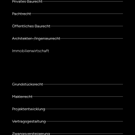
Privates Baurecht
Pachtrecht
Öffentliches Baurecht
Architekten-/Ingenieurrecht
Immobilienwirtschaft
Schwerpunkte der Kanzlei
Grundstücksrecht
Maklerrecht
Projektentwicklung
Vertragsgestaltung
Zwangsversteigerung