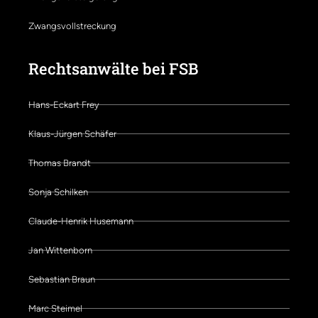
Zwangsvollstreckung
Rechtsanwälte bei FSB
Hans-Eckart Frey
Klaus-Jürgen Schäfer
Thomas Brandt
Sonja Schilken
Claude-Henrik Husemann
Jan Wittenborn
Sebastian Braun
Marc Steimel