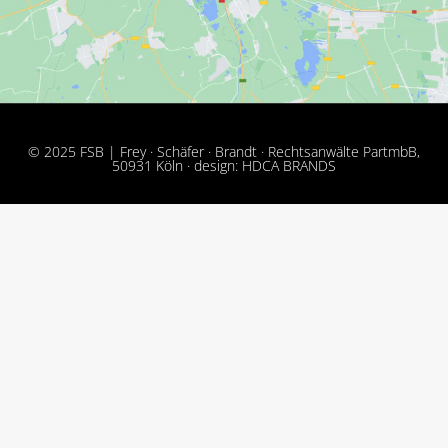
© 2025 FSB | Frey · Schäfer · Brandt · Rechtsanwälte PartmbB,
50931 Köln · design: HDCA BRANDS