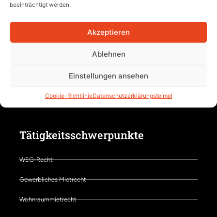
beeinträchtigt werden.
Akzeptieren
Voriger Artikel
Nächster Artikel
Ablehnen
BGH-Urteil vom 27.02.2026 = V ZR 98/25 (veröﬀentlicht am 25.03.2026)
Fristlose Kündigung wegen anhaltender Zutrittsverweigerung des Wohnraum- mieters zur Mietsache (LG München II, Urteil vom 24.02.2026 – 12 S 1472/25)
Einstellungen ansehen
Cookie-Richtlinie
Datenschutzerklärung
steimel
Tätigkeitsschwerpunkte
WEG-Recht
Gewerbliches Mietrecht
Wohnraummietrecht