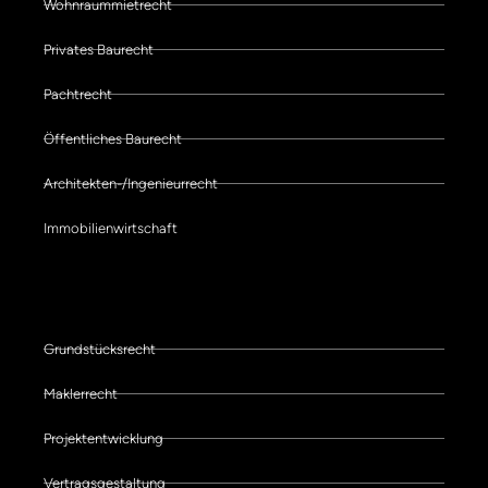
Wohnraummietrecht
Privates Baurecht
Pachtrecht
Öffentliches Baurecht
Architekten-/Ingenieurrecht
Immobilienwirtschaft
Schwerpunkte der Kanzlei
Grundstücksrecht
Maklerrecht
Projektentwicklung
Vertragsgestaltung