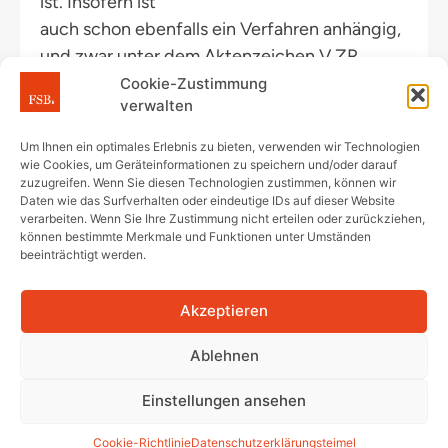
ist. Insofern ist
auch schon ebenfalls ein Verfahren anhängig,
und zwar unter dem Aktenzeichen V ZR
158/25 (noch nicht entschieden).
Cookie-Zustimmung
verwalten
Fazit:
Um Ihnen ein optimales Erlebnis zu bieten, verwenden wir Technologien
Das Urteil dürfte für die Klärung von streitigen
wie Cookies, um Geräteinformationen zu speichern und/oder darauf
zuzugreifen. Wenn Sie diesen Technologien zustimmen, können wir
Rechtsfragen im Hinblick auf
Daten wie das Surfverhalten oder eindeutige IDs auf dieser Website
Teilungserklärung/Gemeinschaftsordnung
verarbeiten. Wenn Sie Ihre Zustimmung nicht erteilen oder zurückziehen,
können bestimmte Merkmale und Funktionen unter Umständen
eine wichtige praktische Bedeutung haben.
beeinträchtigt werden.
Unklarheiten können jetzt vorab im Wege
einer Feststellungsklage geklärt werden und
Akzeptieren
nicht erst dann, wenn der entsprechende
Eigentümer entsprechend disponiert hat, z.B.
Ablehnen
beim Teileigentum zu Wohnzwecken nutzt.
Einstellungen ansehen
Das kann jetzt vorab per Feststellungsklage
entschieden werden.
Cookie-Richtlinie
Datenschutzerklärung
steimel