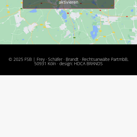
aktivieren
© 2025 FSB | Frey · Schäfer · Brandt · Rechtsanwälte PartmbB,
50931 Köln · design: HDCA BRANDS