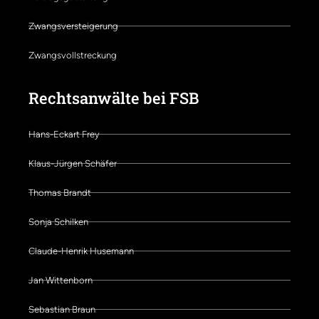
Zwangsversteigerung
Zwangsvollstreckung
Rechtsanwälte bei FSB
Hans-Eckart Frey
Klaus-Jürgen Schäfer
Thomas Brandt
Sonja Schilken
Claude-Henrik Husemann
Jan Wittenborn
Sebastian Braun