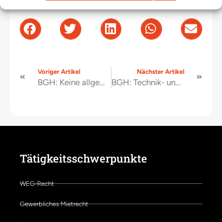
Voriger Artikel
Nächster Artikel
BGH: Keine allgemeine Pflicht der WEG zur Einholung von Vergleichsangeboten bei Erhaltungsmaßnahmen (brandaktuell: Urteil vom 27.03.2026 – V ZR 7/25)
BGH: Technik- und Heizungsräume können Sondereigentum sein, BGH-Urteil vom 20.02.2026 = V ZR 34/25
Tätigkeitsschwerpunkte
WEG-Recht
Gewerbliches Mietrecht