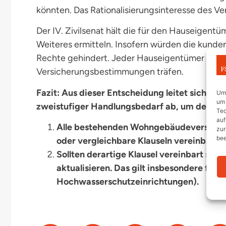
könnten. Das Rationalisierungsinteresse des V
Der IV. Zivilsenat hält die für den Hauseigentü
Weiteres ermitteln. Insofern würden die kunde
Rechte gehindert. Jeder Hauseigentümer kenne 
Versicherungsbestimmungen träfen.
Fazit: Aus dieser Entscheidung leitet sich 
Um 
um 
zweistufiger Handlungsbedarf ab, um den Ver
Tec
auf
Alle bestehenden Wohngebäudeversicher
zur
bee
oder vergleichbare Klauseln vereinbart s
Sollten derartige Klausel vereinbart sei
aktualisieren. Das gilt insbesondere für
Hochwasserschutzeinrichtungen).