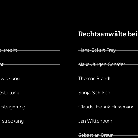
Rechtsanwälte bei
punkte der Kanzlei
cksrecht
Hans-Eckart Frey
ht
Klaus-Jürgen Schäfer
twicklung
Thomas Brandt
estaltung
Sonja Schilken
rsteigerung
Claude-Henrik Husemann
lstreckung
Jan Wittenborn
Sebastian Braun