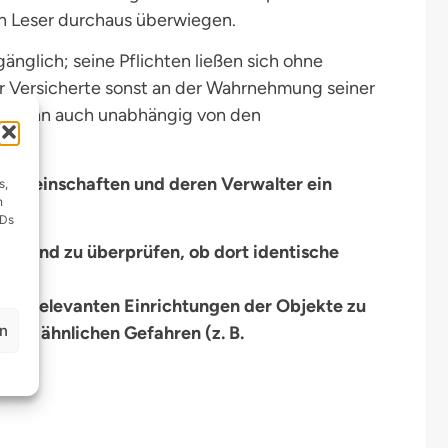
en Leser durchaus überwiegen.
gänglich; seine Pflichten ließen sich ohne
er Versicherte sonst an der Wahrnehmung seiner
 sie ihn auch unabhängig von den
rgemeinschaften und deren Verwalter ein
s,
n
:
IDs
sind zu überprüfen, ob dort identische
rheitsrelevanten Einrichtungen der Objekte zu
en
 vor ähnlichen Gefahren (z. B.