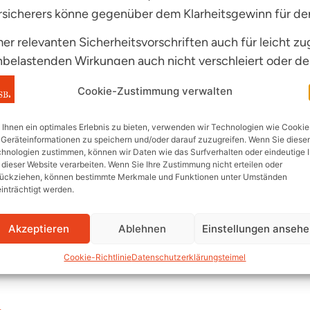
ersicherers könne gegenüber dem Klarheitsgewinn für d
mer relevanten Sicherheitsvorschriften auch für leicht zu
nbelastenden Wirkungen auch nicht verschleiert oder d
seine Pflichten oder müsse sie zumindest kennen, weil
Cookie-Zustimmung verwalten
nach unserer Einschätzung auch für Wohnungseigentüme
Ihnen ein optimales Erlebnis zu bieten, verwenden wir Technologien wie Cookie
Geräteinformationen zu speichern und/oder darauf zuzugreifen. Wenn Sie diese
sicherungsschutz nicht zu gefährden bzw. zu verlieren
hnologien zustimmen, können wir Daten wie das Surfverhalten oder eindeutige 
 dieser Website verarbeiten. Wenn Sie Ihre Zustimmung nicht erteilen oder
ungsverträge der Wohnungseigentümergemeinschaften 
ückziehen, können bestimmte Merkmale und Funktionen unter Umständen
inträchtigt werden.
ind.
n, entsteht zusätzlicher Handlungsbedarf, um die siche
Akzeptieren
Ablehnen
Einstellungen anseh
 den Brandschutz und vergleichbare Schutzeinrichtungen
Cookie-Richtlinie
Datenschutzerklärung
steimel