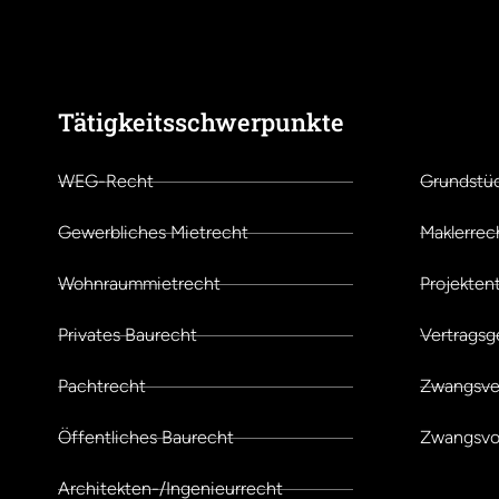
Tätigkeitsschwerpunkte
Schwer
WEG-Recht
Grundstü
Gewerbliches Mietrecht
Maklerrec
Wohnraummietrecht
Projekten
Privates Baurecht
Vertragsg
Pachtrecht
Zwangsve
Öffentliches Baurecht
Zwangsvol
Architekten-/Ingenieurrecht