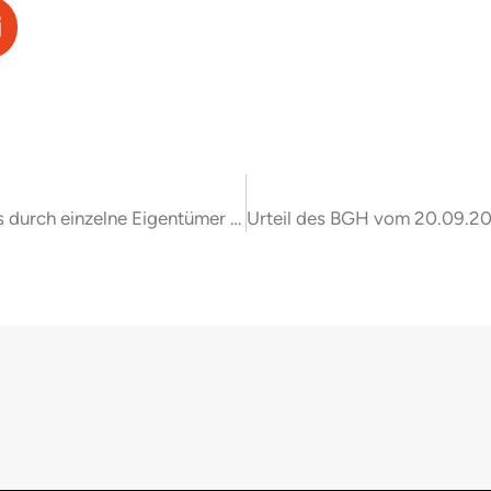
BGH: Keine Inanspruchnahme des Verwalters durch einzelne Eigentümer auf Schadensersatz; auch nicht bei Schäden, die nur am Sondereigentum oder beim Sondereigentümer eintreten Urteil vom 05.07.2024 (V ZR 34/24)