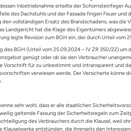
dessen Inbetriebnahme erteilte der Schornsteinfeger Auf
ile des Dachstuhls und der Fassade fingen Feuer und der
 den vollständigen Ersatz des Brandschadens, was die V
as Landgericht hat die Klage des Eigentümers abgewiesen
rung legte Revision zum BGH ein, der durch Urteil vom 2
des BGH (Urteil vom 25.09.2024 – IV ZR 350/22) um die 
nzgebot genügt oder ob sie den Verbraucher unangeme
e Vorschrift für zu unbestimmt und intransparent und dam
svorschriften verwiesen werde. Der Versicherte könne di
.
nne sehr wohl, dass er alle staatlichen Sicherheitsvor
jeweilig geltende Fassung der Sicherheitsregeln zum Zei
teiligung des Verbrauchers durch die Klausel, weil ohn
e Klauselwerke entstünden, die ihrerseits den Interess