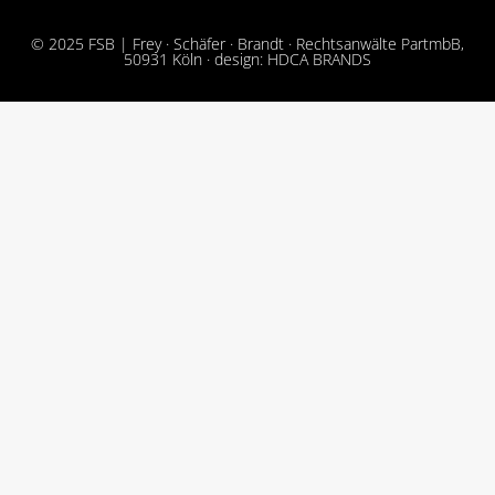
© 2025 FSB | Frey · Schäfer · Brandt · Rechtsanwälte PartmbB,
50931 Köln · design: HDCA BRANDS