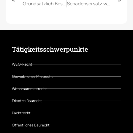
Grundsätzlich Beschlusszwang für alle baulichen Maßnahmen BGH Urteil vom 17.03.2023 = V ZR 140/22
Schadensersatz wegen Baustopps aufgrund einstweiliger Verfügung Urteil des BGH vom 21.04.2023 = V ZR 86/22
Tätigkeitsschwerpunkte
WEG-Recht
Gewerbliches Mietrecht
Wohnraummietrecht
Privates Baurecht
Pachtrecht
Öffentliches Baurecht