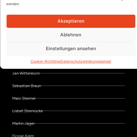
werden.
Hans-Eckart Frey
Akzeptieren
Klaus-Jürgen Schäfer
Ablehnen
Thomas Brandt
Einstellungen ansehen
Sonja Schilken
Claude-Henrik Husemann
Cookie-Richtlinie
Datenschutzerklärung
steimel
Jan Wittenborn
Sebastian Braun
Marc Steimel
Lisbet Steinrücke
Martin Jäger
Florian Kelm