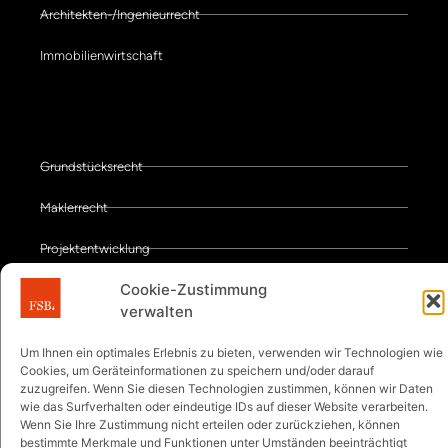
Architekten-/Ingenieurrecht
Immobilienwirtschaft
Schwerpunkte der Kanzlei
Grundstücksrecht
Maklerrecht
Projektentwicklung
Cookie-Zustimmung
Vertragsgestaltung
verwalten
Zwangsversteigerung
Um Ihnen ein optimales Erlebnis zu bieten, verwenden wir Technologien wie
Cookies, um Geräteinformationen zu speichern und/oder darauf
Zwangsvollstreckung
zuzugreifen. Wenn Sie diesen Technologien zustimmen, können wir Daten
wie das Surfverhalten oder eindeutige IDs auf dieser Website verarbeiten.
Wenn Sie Ihre Zustimmung nicht erteilen oder zurückziehen, können
Rechtsanwälte bei FSB
bestimmte Merkmale und Funktionen unter Umständen beeinträchtigt