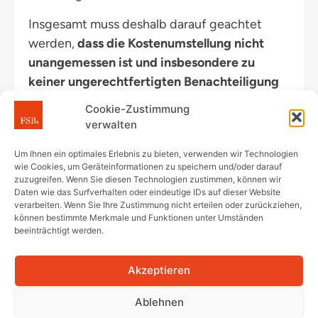
Insgesamt muss deshalb darauf geachtet
werden,
dass die Kostenumstellung nicht
unangemessen ist und insbesondere zu
keiner ungerechtfertigten Benachteiligung
einzelner Eigentümer führt
. Dieses Kriterium
Cookie-Zustimmung
ist an die Stelle des bisherigen
verwalten
„Willkürverbotes“ getreten.
Um Ihnen ein optimales Erlebnis zu bieten, verwenden wir Technologien
Dieses
Interessenkriterium
könnte auch für
wie Cookies, um Geräteinformationen zu speichern und/oder darauf
zuzugreifen. Wenn Sie diesen Technologien zustimmen, können wir
andere Kostenverteilungsumstellungen
Daten wie das Surfverhalten oder eindeutige IDs auf dieser Website
relevant werden, etwa wenn sich plötzlich die
verarbeiten. Wenn Sie Ihre Zustimmung nicht erteilen oder zurückziehen,
können bestimmte Merkmale und Funktionen unter Umständen
Kostenbeteiligung unzumutbar hoch
beeinträchtigt werden.
gestaltet. Ob dadurch auch das sonst
geltende „Gebrauchskriterium“ überlagert
Akzeptieren
wird (z.B. Tiefgaragenfall), bleibt abzuwarten.
Ablehnen
Zumindest wird durch diesen Fall deutlich,