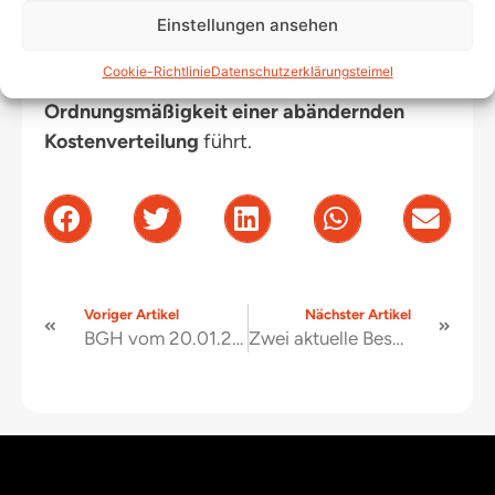
dass die erforderliche „
Beschlusskompetenz
“
Einstellungen ansehen
(die nach § 16 Abs. 2 Satz 2 WEG besteht)
Cookie-Richtlinie
Datenschutzerklärung
steimel
nicht notwendigerweise auch zur
Ordnungsmäßigkeit einer abändernden
Kostenverteilung
führt.
Voriger Artikel
Nächster Artikel
BGH vom 20.01.2026 (XI ZR 131/24): keine Zwangsvollstreckung aus notariellen Schuldanerkenntnissen bei Verjährung der Darlehensforderung
Zwei aktuelle Beschlüsse des Kammergerichts Berlin vom 10.03. und 28.04.2026 Erwerberhaftung für Hausgeldrückstände des Veräußerers in der GdWE