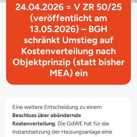
24.04.2026 = V ZR 50/25
(veröffentlicht am
13.05.2026) – BGH
schränkt Umstieg auf
Kostenverteilung nach
Objektprinzip (statt bisher
MEA) ein
Eine weitere Entscheidung zu einem
Beschluss über abändernde
Kostenverteilung
. Die GdWE hat für die
Instandsetzung der Heizungsanlage eine