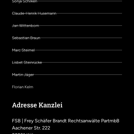
Sonja Schilken
Claude-Henrik Husemann
Jan Wittenborn
Sebastian Braun
Marc Steimel
Lisbet Steinrücke
Martin Jäger
Florian Kelm
Adresse Kanzlei
FSB | Frey Schäfer Brandt Rechtsanwälte PartmbB
Aachener Str. 222