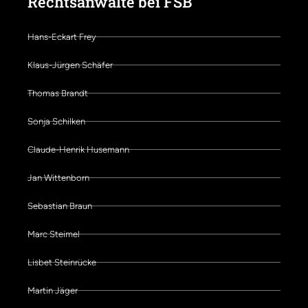
Rechtsanwälte bei FSB
Hans-Eckart Frey
Klaus-Jürgen Schäfer
Thomas Brandt
Sonja Schilken
Claude-Henrik Husemann
Jan Wittenborn
Sebastian Braun
Marc Steimel
Lisbet Steinrücke
Martin Jäger