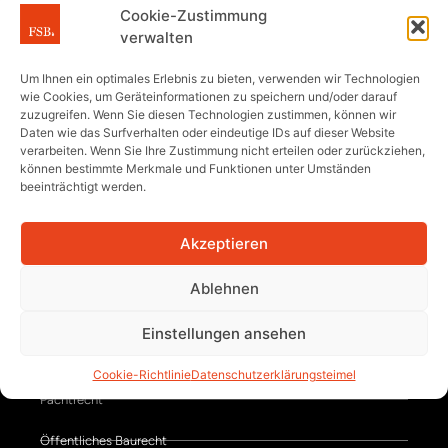
Voriger Artikel
Nächster Artikel
Cookie-Zustimmung
Schadensersatz wegen Baustopps aufgrund einstweiliger Verfügung Urteil des BGH vom 21.04.2023 = V ZR 86/22
Der BGH ändert seine Rechtsprechung: Einheitliche Beendigung eines selbstständigen Beweisverfahrens ohne vorherige Verjährung einzelner Mängelkomplexe – Urteil des BGH vom 22. Juni 2023 = VII ZR 881/21
verwalten
Um Ihnen ein optimales Erlebnis zu bieten, verwenden wir Technologien
wie Cookies, um Geräteinformationen zu speichern und/oder darauf
zuzugreifen. Wenn Sie diesen Technologien zustimmen, können wir
Daten wie das Surfverhalten oder eindeutige IDs auf dieser Website
verarbeiten. Wenn Sie Ihre Zustimmung nicht erteilen oder zurückziehen,
können bestimmte Merkmale und Funktionen unter Umständen
Tätigkeitsschwerpunkte
beeinträchtigt werden.
WEG-Recht
Akzeptieren
Gewerbliches Mietrecht
Ablehnen
Wohnraummietrecht
Einstellungen ansehen
Privates Baurecht
Cookie-Richtlinie
Datenschutzerklärung
steimel
Pachtrecht
Öffentliches Baurecht