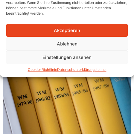
verarbeiten. Wenn Sie Ihre Zustimmung nicht erteilen oder zurückziehen,
BGH: Makler haftet für
können bestimmte Merkmale und Funktionen unter Umständen
beeinträchtigt werden.
Diskriminierung bei
Wohnungsbesichtigungen
Akzeptieren
(Urteil vom 29.01.2026 –
Ablehnen
Aktenzeichen I ZR 129/25)
Einstellungen ansehen
Cookie-Richtlinie
Datenschutzerklärung
steimel