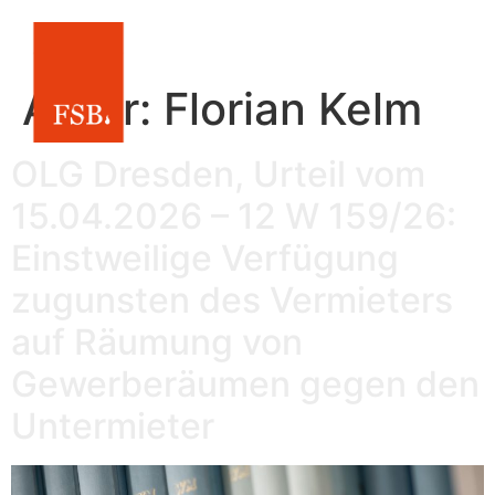
Autor:
Florian Kelm
OLG Dresden, Urteil vom
15.04.2026 – 12 W 159/26:
Einstweilige Verfügung
zugunsten des Vermieters
auf Räumung von
Gewerberäumen gegen den
Untermieter