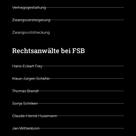
Vertragsgestaltung
Zwangsversteigerung
Zwangsvollstreckung
Rechtsanwälte bei FSB
Hans-Eckart Frey
Klaus-Jürgen Schäfer
Thomas Brandt
Sonja Schilken
Claude-Henrik Husemann
Jan Wittenborn