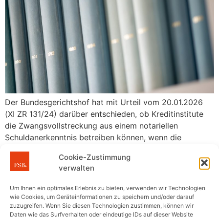
Der Bundesgerichtshof hat mit Urteil vom 20.01.2026
(XI ZR 131/24) darüber entschieden, ob Kreditinstitute
die Zwangsvollstreckung aus einem notariellen
Schuldanerkenntnis betreiben können, wenn die
zugrunde liegende Darlehensforderung verjährt ist. Der
Cookie-Zustimmung
Fall Die Bank räumte dem Gesellschafter eines
verwalten
Handelsunternehmens einen Kontokorrentkredit ein. Als
sich die wirtschaftliche Lage im Jahr 1997
Um Ihnen ein optimales Erlebnis zu bieten, verwenden wir Technologien
verschlechterte, gab der Gesellschafter auf Verlangen
wie Cookies, um Geräteinformationen zu speichern und/oder darauf
zuzugreifen. Wenn Sie diesen Technologien zustimmen, können wir
[…]
Daten wie das Surfverhalten oder eindeutige IDs auf dieser Website