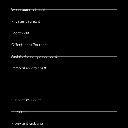
Wohnraummietrecht
Privates Baurecht
Pachtrecht
Öffentliches Baurecht
Architekten-/Ingenieurrecht
Immobilienwirtschaft
Schwerpunkte der Kanzlei
Grundstücksrecht
Maklerrecht
Projektentwicklung