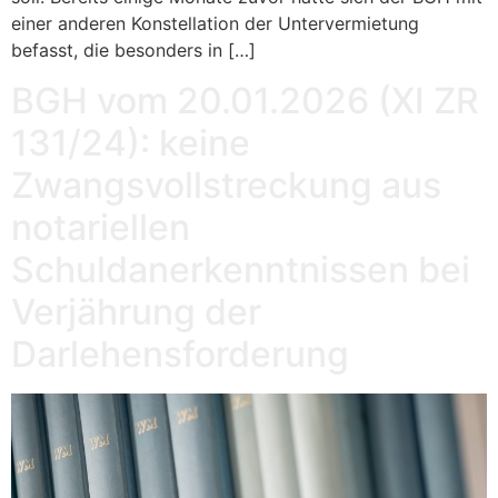
einer anderen Konstellation der Untervermietung
befasst, die besonders in […]
BGH vom 20.01.2026 (XI ZR
131/24): keine
Zwangsvollstreckung aus
notariellen
Schuldanerkenntnissen bei
Verjährung der
Darlehensforderung