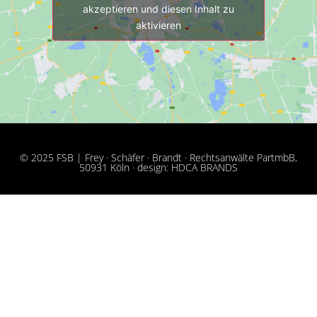
akzeptieren und diesen Inhalt zu
aktivieren
© 2025 FSB | Frey · Schäfer · Brandt · Rechtsanwälte PartmbB,
50931 Köln · design: HDCA BRANDS