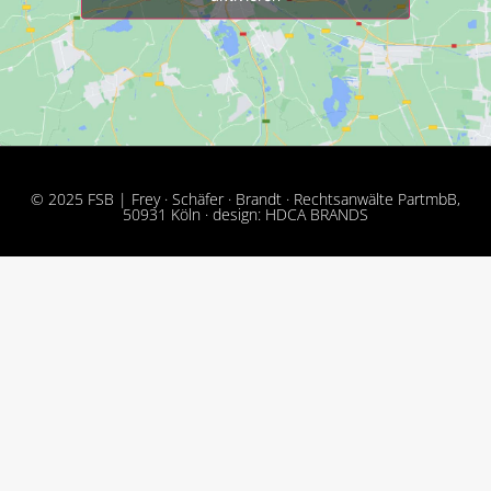
© 2025 FSB | Frey · Schäfer · Brandt · Rechtsanwälte PartmbB,
50931 Köln · design: HDCA BRANDS