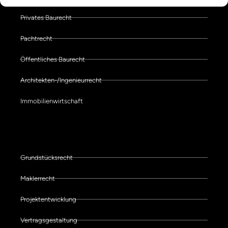
Privates Baurecht
Pachtrecht
Öffentliches Baurecht
Architekten-/Ingenieurrecht
Immobilienwirtschaft
Schwerpunkte der Kanzlei
Grundstücksrecht
Maklerrecht
Projektentwicklung
Vertragsgestaltung