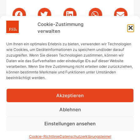
Cookie-Zustimmung
verwalten
Voriger Artikel
Nächster Artikel
Um Ihnen ein optimales Erlebnis zu bieten, verwenden wir Technologien
Update: BGH: Klagende Einzeleigentümer verlieren durch die WEG-Reform nicht rückwirkend ihre Klageberechtigung gegen Rechtsverletzungen aus dem Gemeinschaftseigentum
Keine getrennte Beschlusskompetenz für Untergemeinschaften bei Abrechnungen
wie Cookies, um Geräteinformationen zu speichern und/oder darauf
zuzugreifen. Wenn Sie diesen Technologien zustimmen, können wir
Daten wie das Surfverhalten oder eindeutige IDs auf dieser Website
verarbeiten. Wenn Sie Ihre Zustimmung nicht erteilen oder zurückziehen,
können bestimmte Merkmale und Funktionen unter Umständen
beeinträchtigt werden.
Tätigkeitsschwerpunkte
Akzeptieren
Ablehnen
WEG-Recht
Einstellungen ansehen
Gewerbliches Mietrecht
Cookie-Richtlinie
Datenschutzerklärung
steimel
Wohnraummietrecht