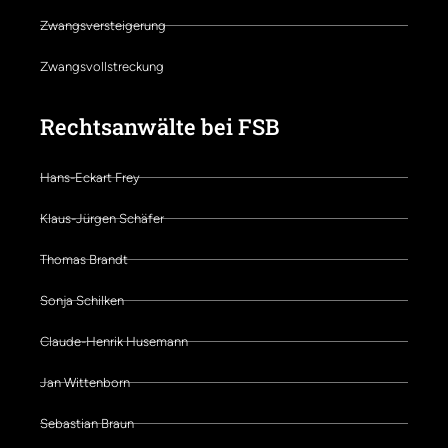
Zwangsversteigerung
Zwangsvollstreckung
Rechtsanwälte bei FSB
Hans-Eckart Frey
Klaus-Jürgen Schäfer
Thomas Brandt
Sonja Schilken
Claude-Henrik Husemann
Jan Wittenborn
Sebastian Braun